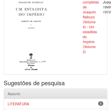
completas
Joaq
de
1849
Joaquim
1910
Nabuco
(Volume
4) : Um
estadista
do
Império
(Volume
2)
Sugestões de pesquisa
Assunto
LITERATURA
1