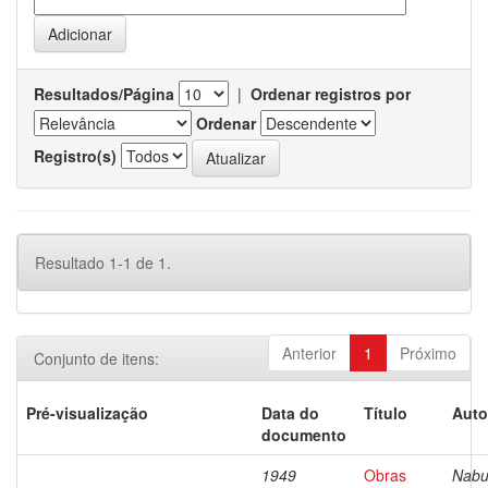
Resultados/Página
|
Ordenar registros por
Ordenar
Registro(s)
Resultado 1-1 de 1.
Anterior
1
Próximo
Conjunto de itens:
Pré-visualização
Data do
Título
Auto
documento
1949
Obras
Nabu