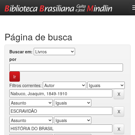
Skip
navigation
Página de busca
Buscar em:
por
Filtros correntes: