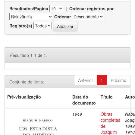
Resultados/Página
|
Ordenar registros por
Ordenar
Registro(s)
Resultado 1-1 de 1.
Anterior
1
Próximo
Conjunto de itens:
Pré-visualização
Data do
Título
Auto
documento
1949
Obras
Nabu
completas
Joaq
de
1849
Joaquim
1910