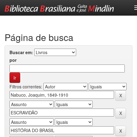
Skip
navigation
Página de busca
Buscar em:
por
Filtros correntes: