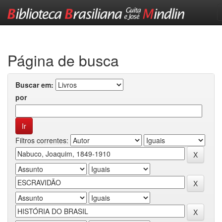
Skip
navigation
Página de busca
Buscar em:
por
Filtros correntes: