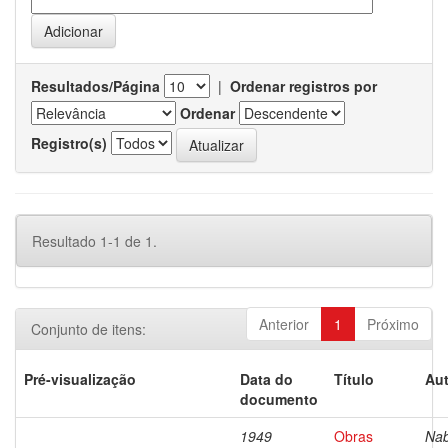
Resultados/Página
|
Ordenar registros por
Ordenar
Registro(s)
Resultado 1-1 de 1.
Anterior
1
Próximo
Conjunto de itens:
Pré-visualização
Data do
Título
Aut
documento
1949
Obras
Nab