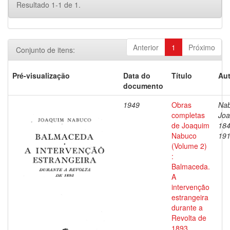
Resultado 1-1 de 1.
Anterior
1
Próximo
Conjunto de itens:
Pré-visualização
Data do
Título
Aut
documento
1949
Obras
Nab
completas
Joa
de Joaquim
184
Nabuco
19
(Volume 2)
:
Balmaceda.
A
intervenção
estrangeira
durante a
Revolta de
1893