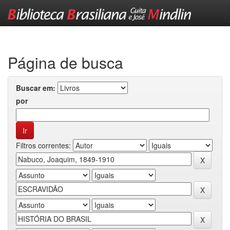
Skip
navigation
Página de busca
Buscar em:
por
Filtros correntes: