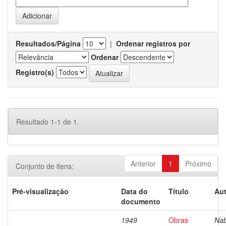
Resultados/Página
|
Ordenar registros por
Ordenar
Registro(s)
Resultado 1-1 de 1.
Anterior
1
Próximo
Conjunto de itens:
Pré-visualização
Data do
Título
Aut
documento
1949
Obras
Nab