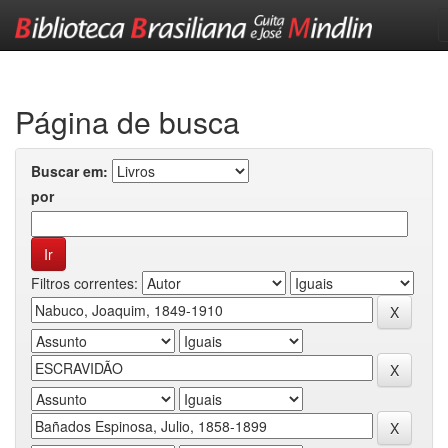
Skip
navigation
Página de busca
Buscar em:
por
Filtros correntes: