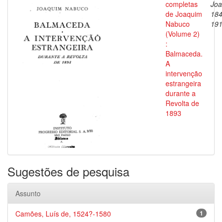
completas
Joa
de Joaquim
184
Nabuco
19
(Volume 2)
:
Balmaceda.
A
intervenção
estrangeira
durante a
Revolta de
1893
Sugestões de pesquisa
Assunto
Camões, Luís de, 1524?-1580
1