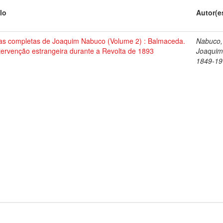
lo
Autor(e
as completas de Joaquim Nabuco (Volume 2) : Balmaceda.
Nabuco,
tervenção estrangeira durante a Revolta de 1893
Joaquim
1849-19