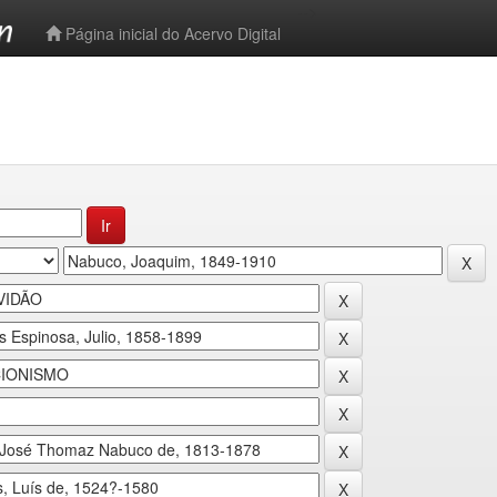
-->
Página inicial do Acervo Digital