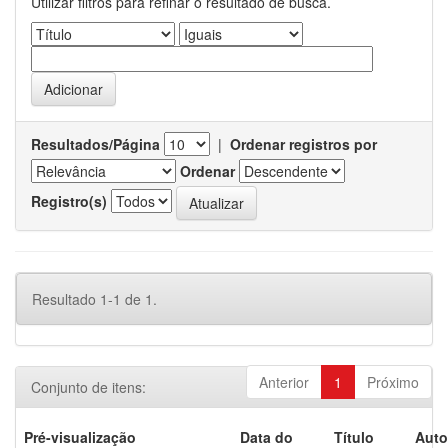
Utilizar filtros para refinar o resultado de busca.
Resultados/Página
|
Ordenar registros por
Ordenar
Registro(s)
Resultado 1-1 de 1.
Anterior
1
Próximo
Conjunto de itens:
Pré-visualização
Data do
Título
Auto