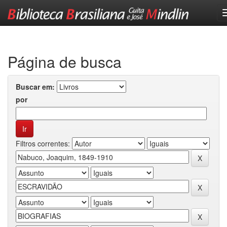
Skip
navigation
Página de busca
Buscar em:
por
Filtros correntes: