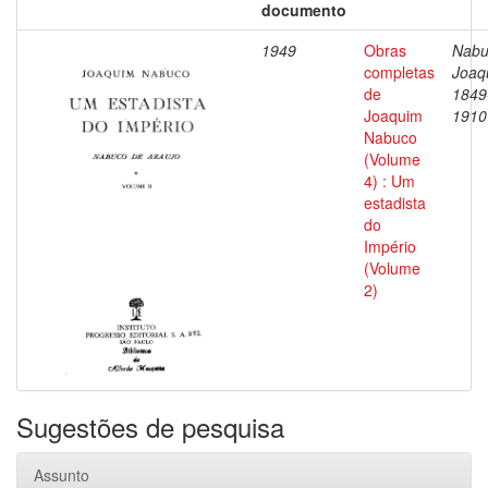
documento
1949
Obras
Nabu
completas
Joaq
de
1849
Joaquim
1910
Nabuco
(Volume
4) : Um
estadista
do
Império
(Volume
2)
Sugestões de pesquisa
Assunto