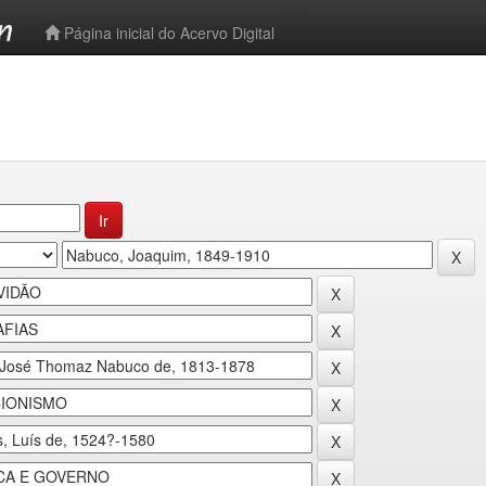
-->
Página inicial do Acervo Digital