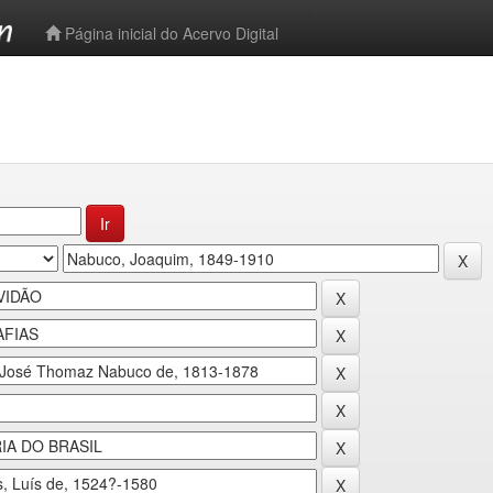
-->
Página inicial do Acervo Digital