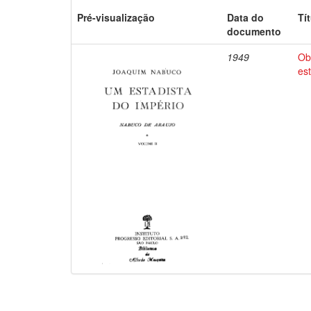
Pré-visualização
Data do
Tí
documento
1949
Ob
es