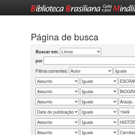
Skip
navigation
Página de busca
Buscar em:
por
Filtros correntes: