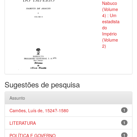
Nabuco
(Volume
4) : Um
estadista
do
Império
(Volume
2)
Sugestões de pesquisa
Assunto
Camões, Luís de, 1524?-1580
1
LITERATURA
1
POLÍTICA E GOVERNO
1