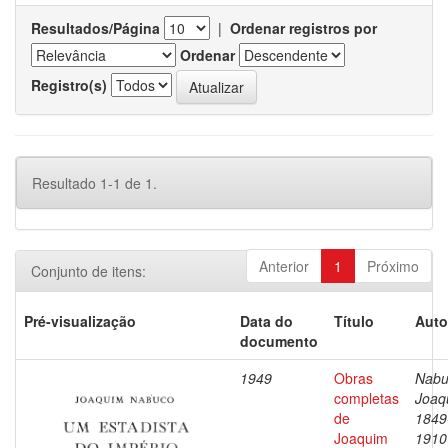
Resultados/Página
|
Ordenar registros por
Ordenar
Registro(s)
Resultado 1-1 de 1.
Anterior
1
Próximo
Conjunto de itens:
Pré-visualização
Data do
Título
Auto
documento
1949
Obras
Nabu
completas
Joaq
de
1849
Joaquim
1910