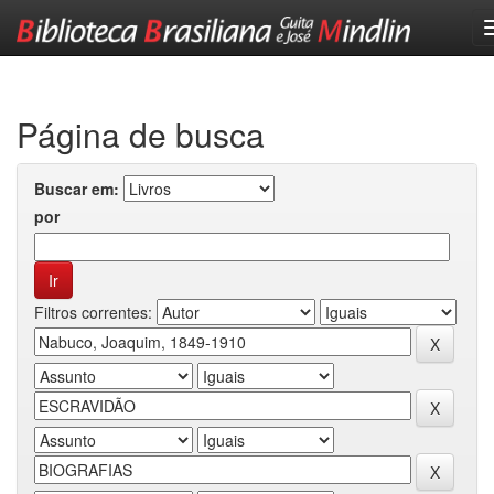
Skip
navigation
Página de busca
Buscar em:
por
Filtros correntes: