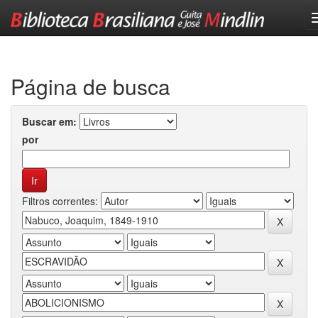
Skip
navigation
Página de busca
Buscar em:
por
Filtros correntes: