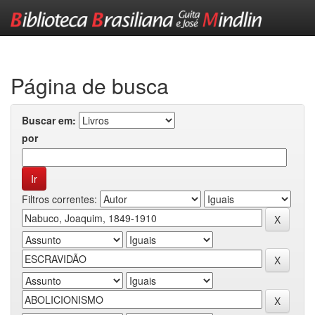
Skip
navigation
Página de busca
Buscar em:
por
Filtros correntes: