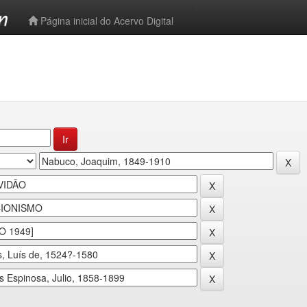
-->
Página inicial do Acervo Digital