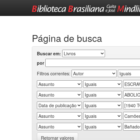
Skip
navigation
Página de busca
Buscar em:
por
Filtros correntes:
Retornar valores