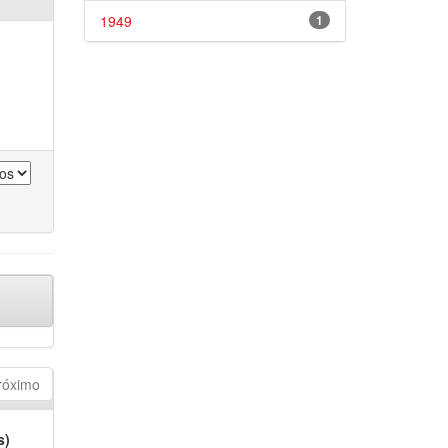
1949
1
róximo
s)