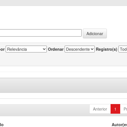
por
Ordenar
Registro(s)
Anterior
1
P
lo
Autor(e