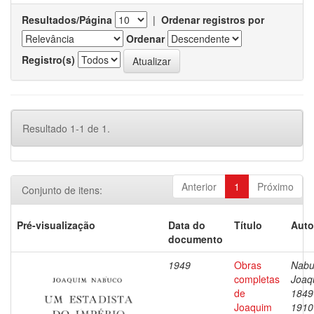
Resultados/Página
|
Ordenar registros por
Ordenar
Registro(s)
Resultado 1-1 de 1.
Anterior
1
Próximo
Conjunto de itens:
Pré-visualização
Data do
Título
Auto
documento
1949
Obras
Nabu
completas
Joaq
de
1849
Joaquim
1910