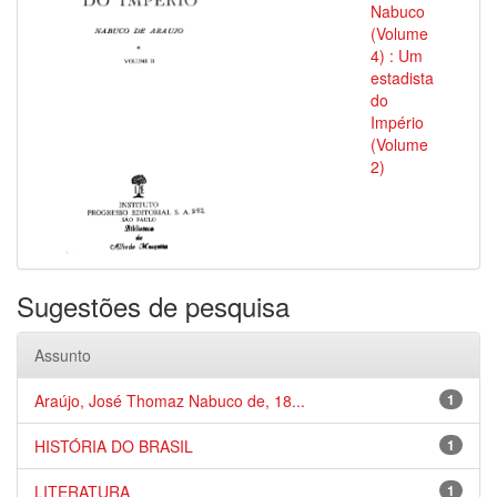
Nabuco
(Volume
4) : Um
estadista
do
Império
(Volume
2)
Sugestões de pesquisa
Assunto
Araújo, José Thomaz Nabuco de, 18...
1
HISTÓRIA DO BRASIL
1
LITERATURA
1