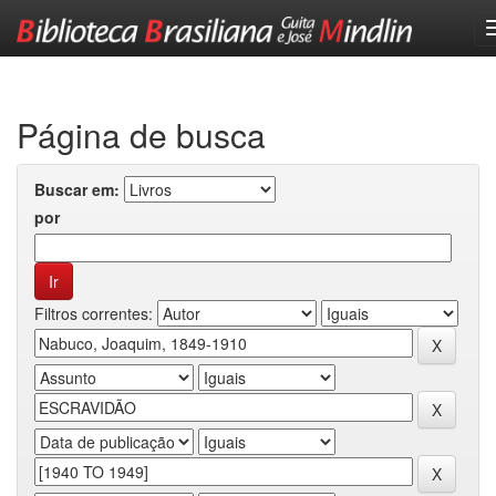
Skip
navigation
Página de busca
Buscar em:
por
Filtros correntes: