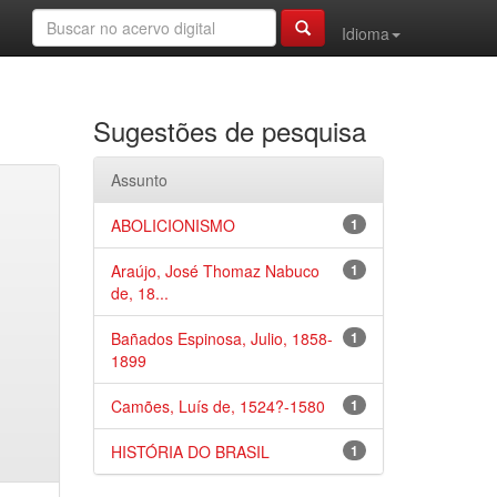
Idioma
Sugestões de pesquisa
Assunto
ABOLICIONISMO
1
Araújo, José Thomaz Nabuco
1
de, 18...
Bañados Espinosa, Julio, 1858-
1
1899
Camões, Luís de, 1524?-1580
1
HISTÓRIA DO BRASIL
1