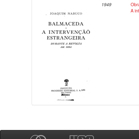
1949
Obr
A in