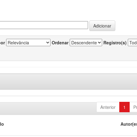
por
Ordenar
Registro(s)
Anterior
1
P
lo
Autor(e