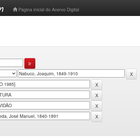
-->
Página inicial do Acervo Digital