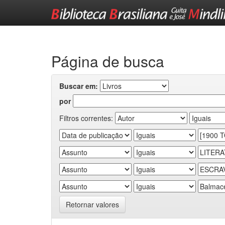
Skip
navigation
Página de busca
Buscar em:
por
Filtros correntes:
Retornar valores