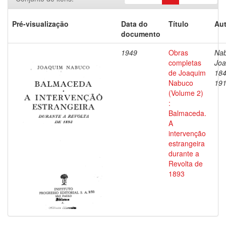
Pré-visualização
Data do
Título
Aut
documento
1949
Obras
Nab
completas
Joa
de Joaquim
184
Nabuco
19
(Volume 2)
:
Balmaceda.
A
intervenção
estrangeira
durante a
Revolta de
1893