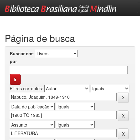
Skip
navigation
Página de busca
Buscar em:
por
Filtros correntes: