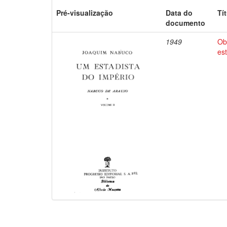
Pré-visualização
Data do
Tí
documento
1949
Ob
es