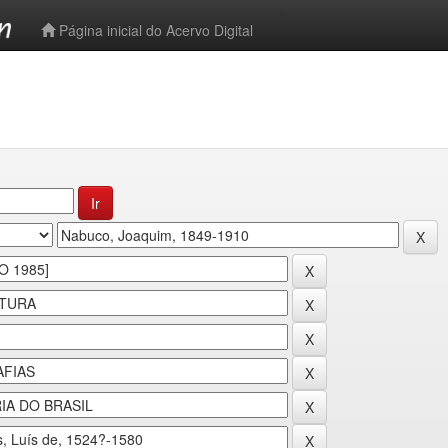
-->
Página inicial do Acervo Digital