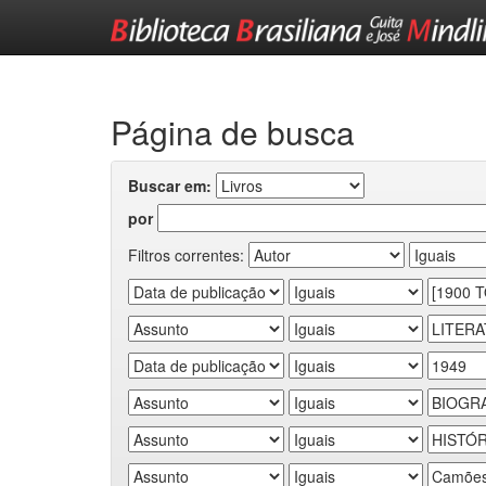
Skip
navigation
Página de busca
Buscar em:
por
Filtros correntes: