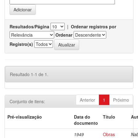
Resultados/Página
|
Ordenar registros por
Ordenar
Registro(s)
Resultado 1-1 de 1.
Anterior
1
Próximo
Conjunto de itens:
Pré-visualização
Data do
Título
Aut
documento
1949
Obras
Nab