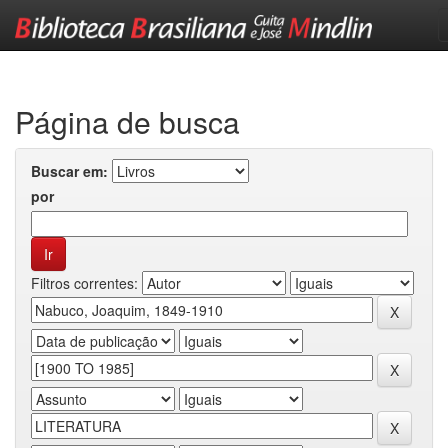
Skip
navigation
Página de busca
Buscar em:
por
Filtros correntes: