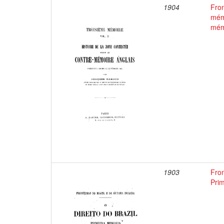
1904
Fron
mémo
mémo
1903
Fron
Prim