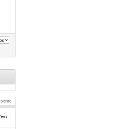
róximo
(es)