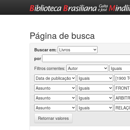
Skip
navigation
Página de busca
Buscar em:
por
Filtros correntes:
Retornar valores