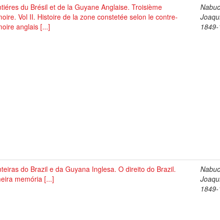
tiéres du Brésil et de la Guyane Anglaise. Troisième
Nabuc
ire. Vol II. Histoire de la zone constetée selon le contre-
Joaqu
ire anglais [...]
1849-
teiras do Brazil e da Guyana Inglesa. O direito do Brazil.
Nabuc
eira memória [...]
Joaqu
1849-