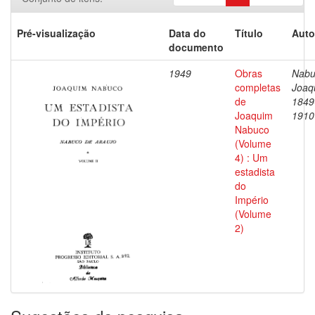
Pré-visualização
Data do
Título
Auto
documento
1949
Obras
Nabu
completas
Joaq
de
1849
Joaquim
1910
Nabuco
(Volume
4) : Um
estadista
do
Império
(Volume
2)