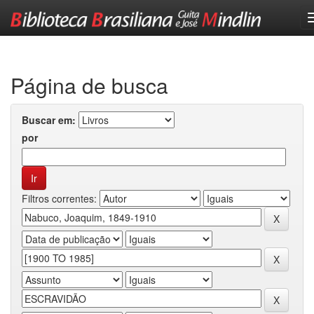
Skip
navigation
Página de busca
Buscar em:
por
Filtros correntes: