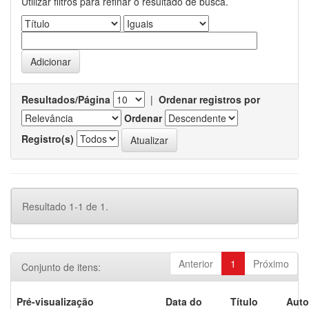
Utilizar filtros para refinar o resultado de busca.
Resultados/Página
|
Ordenar registros por
Ordenar
Registro(s)
Resultado 1-1 de 1.
Anterior
1
Próximo
Conjunto de itens:
Pré-visualização
Data do
Título
Auto