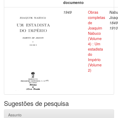
documento
1949
Obras
Nabu
completas
Joaq
de
1849
Joaquim
1910
Nabuco
(Volume
4) : Um
estadista
do
Império
(Volume
2)
Sugestões de pesquisa
Assunto