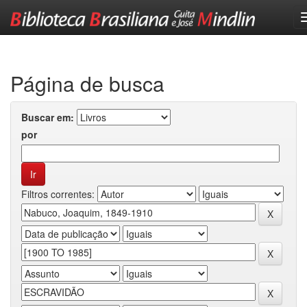
Skip
navigation
Página de busca
Buscar em:
por
Filtros correntes: