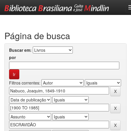
Skip
navigation
Página de busca
Buscar em:
por
Filtros correntes: