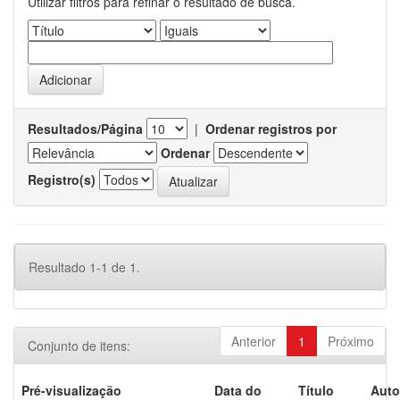
Utilizar filtros para refinar o resultado de busca.
Resultados/Página
|
Ordenar registros por
Ordenar
Registro(s)
Resultado 1-1 de 1.
Anterior
1
Próximo
Conjunto de itens:
Pré-visualização
Data do
Título
Auto