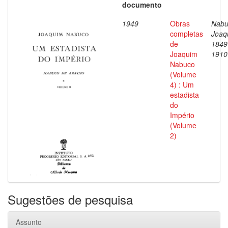
documento
1949
Obras
Nabu
completas
Joaq
de
1849
Joaquim
1910
Nabuco
(Volume
4) : Um
estadista
do
Império
(Volume
2)
Sugestões de pesquisa
Assunto