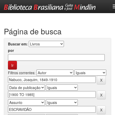
Skip
navigation
Página de busca
Buscar em:
por
Filtros correntes: