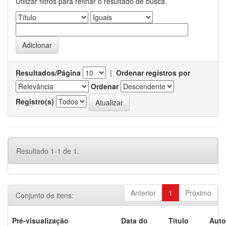
Utilizar filtros para refinar o resultado de busca.
Resultados/Página
|
Ordenar registros por
Ordenar
Registro(s)
Resultado 1-1 de 1.
Anterior
1
Próximo
Conjunto de itens:
Pré-visualização
Data do
Título
Auto