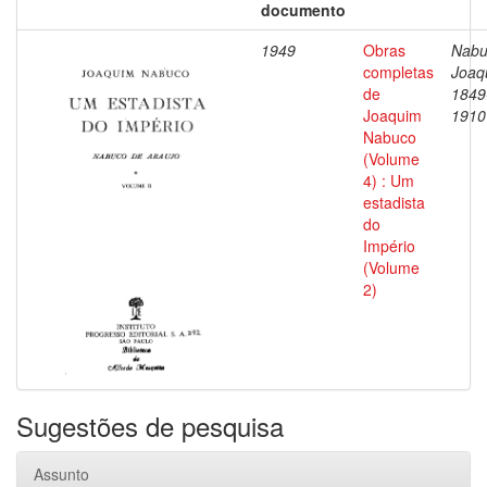
documento
1949
Obras
Nabu
completas
Joaq
de
1849
Joaquim
1910
Nabuco
(Volume
4) : Um
estadista
do
Império
(Volume
2)
Sugestões de pesquisa
Assunto