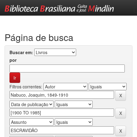
Skip
navigation
Página de busca
Buscar em:
por
Filtros correntes: