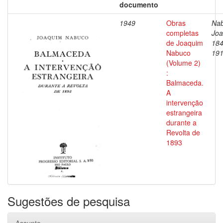
documento
1949
Obras
Nab
completas
Joa
de Joaquim
184
Nabuco
19
(Volume 2)
:
Balmaceda.
A
intervenção
estrangeira
durante a
Revolta de
1893
Sugestões de pesquisa