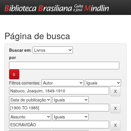
Skip
navigation
Página de busca
Buscar em:
por
Filtros correntes: