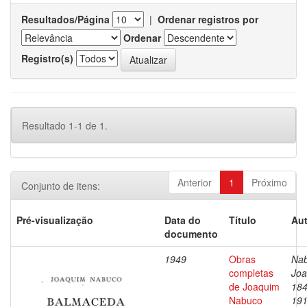
Resultados/Página
|
Ordenar registros por
Ordenar
Registro(s)
Resultado 1-1 de 1.
Anterior
1
Próximo
Conjunto de itens:
Pré-visualização
Data do
Título
Aut
documento
1949
Obras
Nab
completas
Joa
de Joaquim
184
Nabuco
19