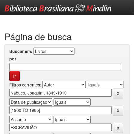
Skip
navigation
Página de busca
Buscar em:
por
Filtros correntes: