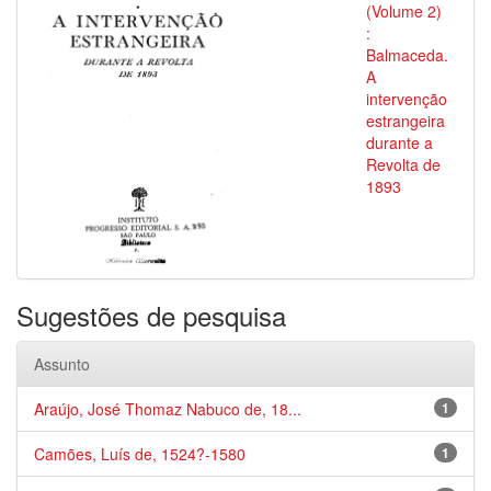
(Volume 2)
:
Balmaceda.
A
intervenção
estrangeira
durante a
Revolta de
1893
Sugestões de pesquisa
Assunto
Araújo, José Thomaz Nabuco de, 18...
1
Camões, Luís de, 1524?-1580
1