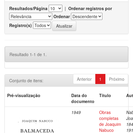
Resultados/Página
|
Ordenar registros por
Ordenar
Registro(s)
Resultado 1-1 de 1.
Anterior
1
Próximo
Conjunto de itens:
Pré-visualização
Data do
Título
Aut
documento
1949
Obras
Nab
completas
Joa
de Joaquim
184
Nabuco
19