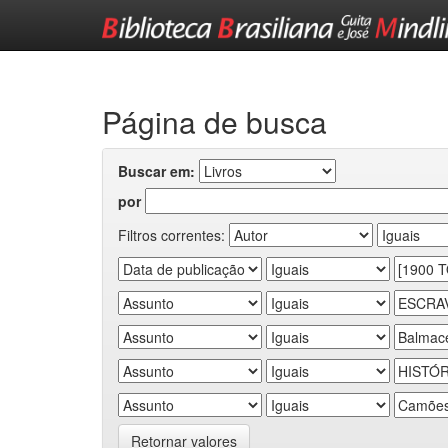
Skip
navigation
Página de busca
Buscar em:
por
Filtros correntes:
Retornar valores