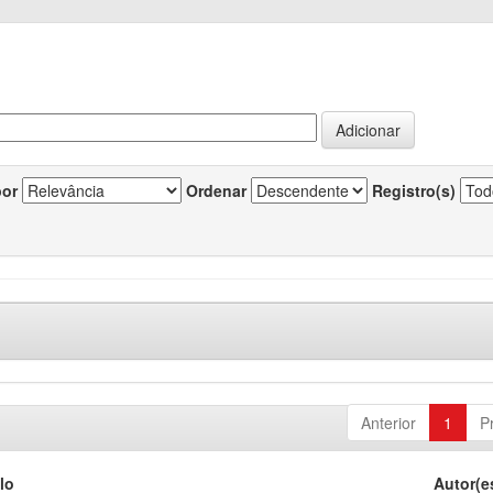
por
Ordenar
Registro(s)
Anterior
1
P
lo
Autor(e