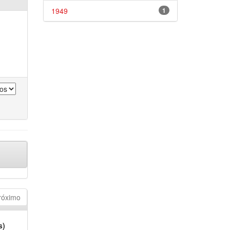
1949
1
róximo
s)