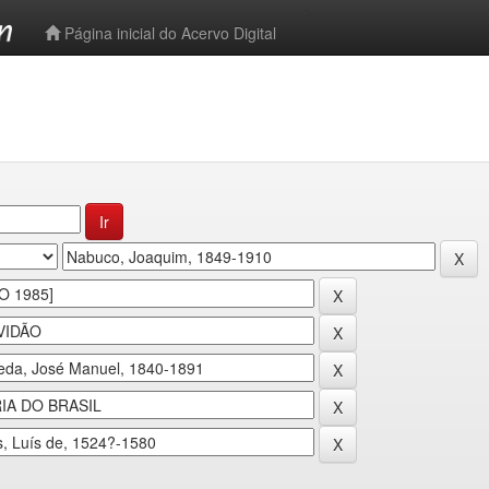
-->
Página inicial do Acervo Digital