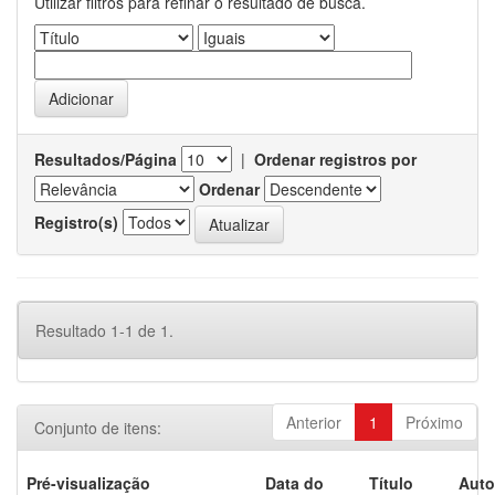
Utilizar filtros para refinar o resultado de busca.
Resultados/Página
|
Ordenar registros por
Ordenar
Registro(s)
Resultado 1-1 de 1.
Anterior
1
Próximo
Conjunto de itens:
Pré-visualização
Data do
Título
Auto