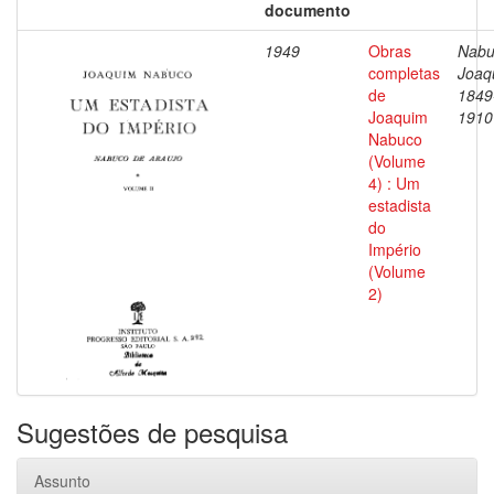
documento
1949
Obras
Nabu
completas
Joaq
de
1849
Joaquim
1910
Nabuco
(Volume
4) : Um
estadista
do
Império
(Volume
2)
Sugestões de pesquisa
Assunto