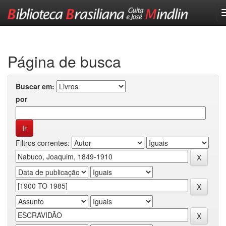
Skip
navigation
Página de busca
Buscar em:
por
Filtros correntes: