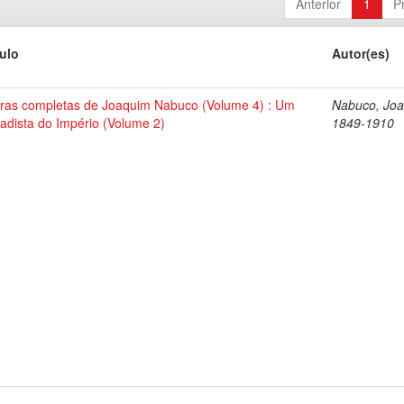
Anterior
1
P
tulo
Autor(es)
ras completas de Joaquim Nabuco (Volume 4) : Um
Nabuco, Joa
tadista do Império (Volume 2)
1849-1910