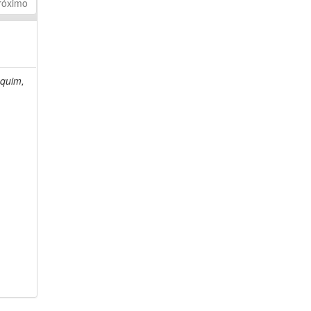
róximo
quim,