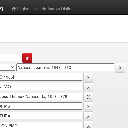
-->
Página inicial do Acervo Digital