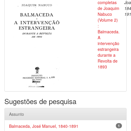
completas
Joa
de Joaquim
184
Nabuco
19
(Volume 2)
:
Balmaceda.
A
intervenção
estrangeira
durante a
Revolta de
1893
Sugestões de pesquisa
Assunto
Balmaceda, José Manuel, 1840-1891
1