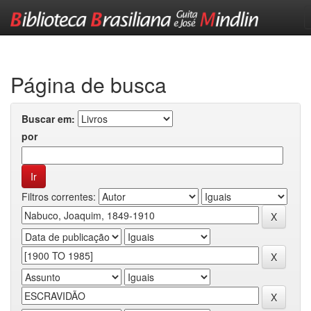
Skip
navigation
Página de busca
Buscar em:
por
Filtros correntes: