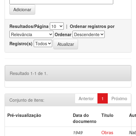
Resultados/Página
|
Ordenar registros por
Ordenar
Registro(s)
Resultado 1-1 de 1.
Anterior
1
Próximo
Conjunto de itens:
Pré-visualização
Data do
Título
Aut
documento
1949
Obras
Nab