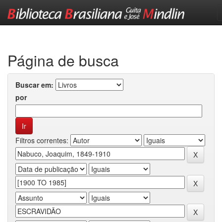
Skip
navigation
Página de busca
Buscar em:
por
Filtros correntes: