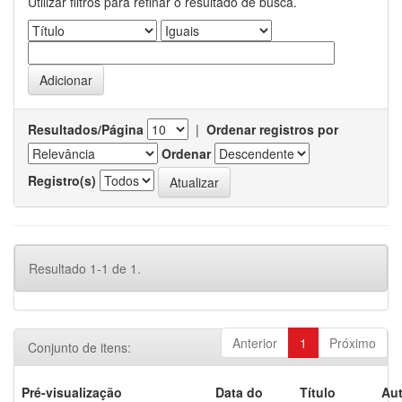
Utilizar filtros para refinar o resultado de busca.
Resultados/Página
|
Ordenar registros por
Ordenar
Registro(s)
Resultado 1-1 de 1.
Anterior
1
Próximo
Conjunto de itens:
Pré-visualização
Data do
Título
Aut