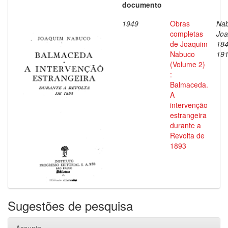
documento
1949
Obras
Nab
completas
Joa
de Joaquim
184
Nabuco
19
(Volume 2)
:
Balmaceda.
A
intervenção
estrangeira
durante a
Revolta de
1893
Sugestões de pesquisa