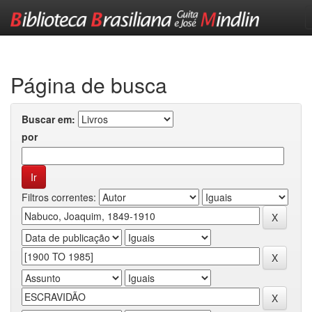
Skip
navigation
Página de busca
Buscar em:
por
Filtros correntes: