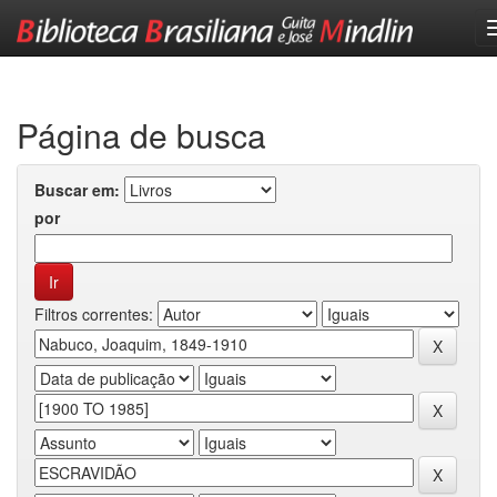
Skip
navigation
Página de busca
Buscar em:
por
Filtros correntes: