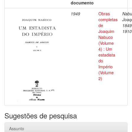
documento
1949
Obras
Nabu
completas
Joaq
de
1849
Joaquim
1910
Nabuco
(Volume
4) : Um
estadista
do
Império
(Volume
2)
Sugestões de pesquisa
Assunto