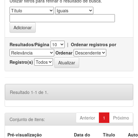
Utilizar filtros para refinar o resultado de busca.
Resultados/Página
|
Ordenar registros por
Ordenar
Registro(s)
Resultado 1-1 de 1.
Anterior
1
Próximo
Conjunto de itens:
Pré-visualização
Data do
Título
Auto