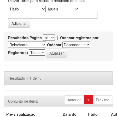
Utilizar filtros para refinar o resultado de busca.
Resultados/Página
|
Ordenar registros por
Ordenar
Registro(s)
Resultado 1-1 de 1.
Anterior
1
Próximo
Conjunto de itens:
Pré-visualização
Data do
Título
Aut