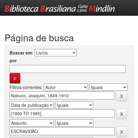
Skip
navigation
Página de busca
Buscar em:
por
Filtros correntes: