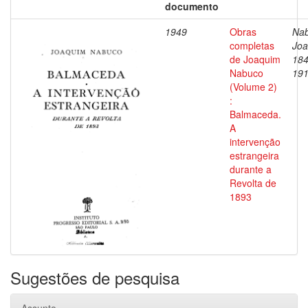
documento
1949
Obras
Nab
completas
Joa
de Joaquim
184
Nabuco
19
(Volume 2)
:
Balmaceda.
A
intervenção
estrangeira
durante a
Revolta de
1893
Sugestões de pesquisa