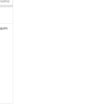
róximo
quim,