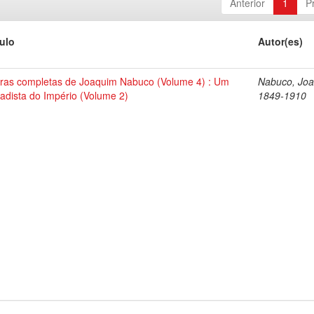
Anterior
1
P
tulo
Autor(es)
ras completas de Joaquim Nabuco (Volume 4) : Um
Nabuco, Joa
tadista do Império (Volume 2)
1849-1910