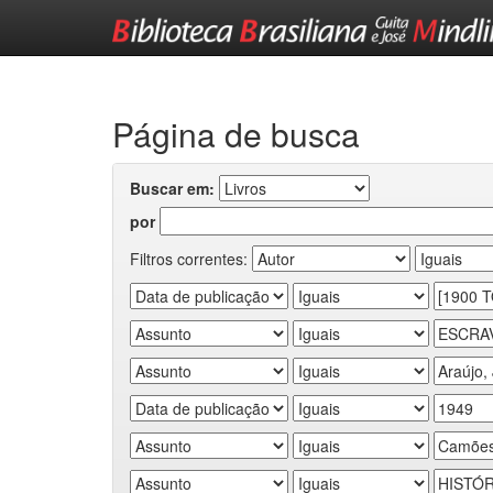
Skip
navigation
Página de busca
Buscar em:
por
Filtros correntes: