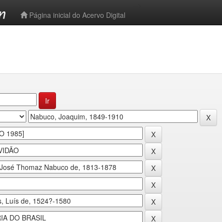
-->
Página inicial do Acervo Digital