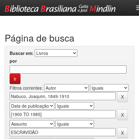
Skip
navigation
Página de busca
Buscar em:
por
Filtros correntes: