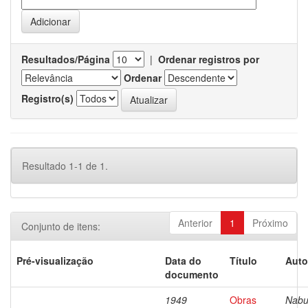
Resultados/Página
|
Ordenar registros por
Ordenar
Registro(s)
Resultado 1-1 de 1.
Anterior
1
Próximo
Conjunto de itens:
Pré-visualização
Data do
Título
Auto
documento
1949
Obras
Nabu