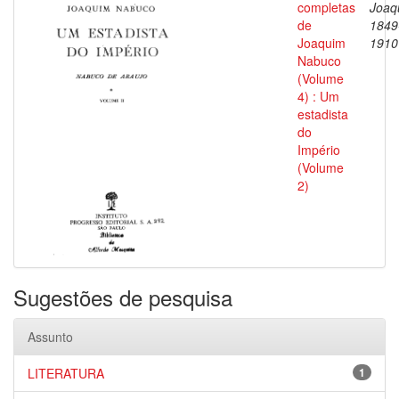
completas
Joaq
de
1849
Joaquim
1910
Nabuco
(Volume
4) : Um
estadista
do
Império
(Volume
2)
Sugestões de pesquisa
Assunto
LITERATURA
1