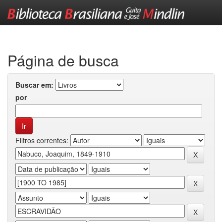
Skip
navigation
Página de busca
Buscar em:
por
Filtros correntes: