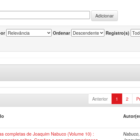
por
Ordenar
Registro(s)
Anterior
1
2
P
lo
Autor(e
as completas de Joaquim Nabuco (Volume 10) :
Nabuco,