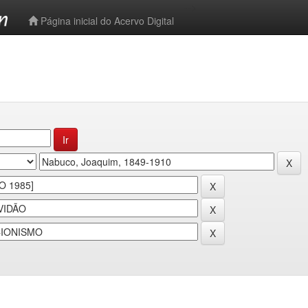
-->
Página inicial do Acervo Digital