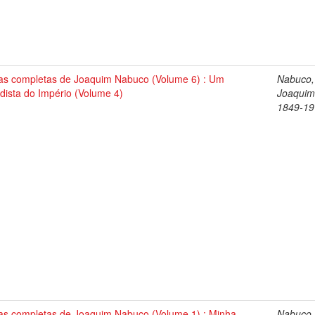
as completas de Joaquim Nabuco (Volume 6) : Um
Nabuco,
dista do Império (Volume 4)
Joaquim
1849-19
as completas de Joaquim Nabuco (Volume 1) : Minha
Nabuco,