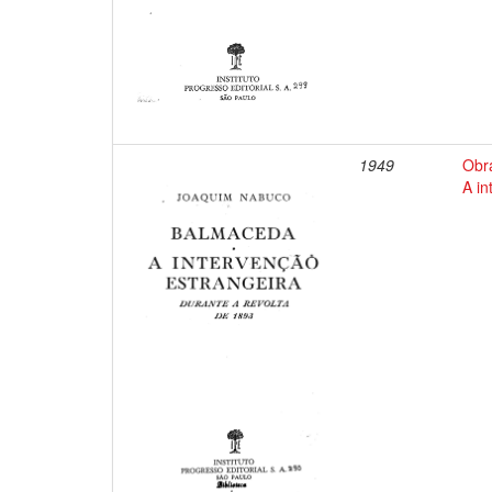
1949
Obr
A in