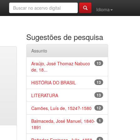
Idioma
Sugestões de pesquisa
Assunto
Araújo, José Thomaz Nabuco
13
de, 18...
HISTÓRIA DO BRASIL
13
LITERATURA
13
Camões, Luís de, 1524?-1580
12
Balmaceda, José Manuel, 1840-
1
1891
1