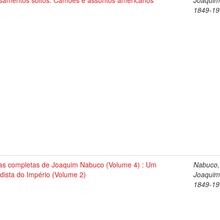
samentos soltos. Camões e assuntos americanos
Joaquim
1849-19
as completas de Joaquim Nabuco (Volume 4) : Um
Nabuco,
dista do Império (Volume 2)
Joaquim
1849-19