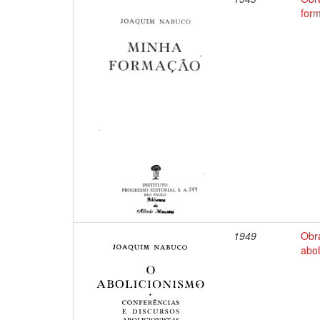
for
1949
Obr
abol