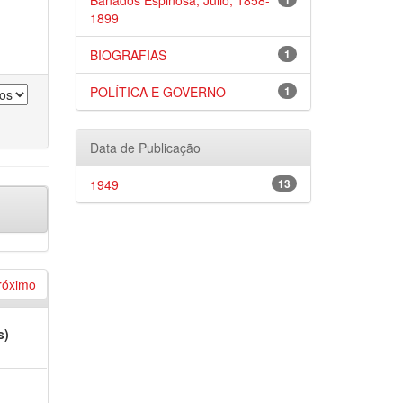
Bañados Espinosa, Julio, 1858-
1899
BIOGRAFIAS
1
POLÍTICA E GOVERNO
1
Data de Publicação
1949
13
róximo
s)