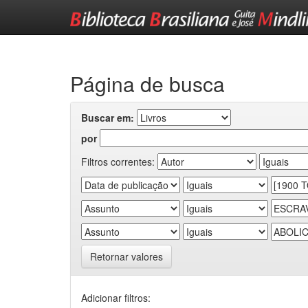
Skip
navigation
Página de busca
Buscar em:
por
Filtros correntes:
Retornar valores
Adicionar filtros: