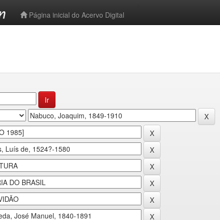
-->
Página inicial do Acervo Digital