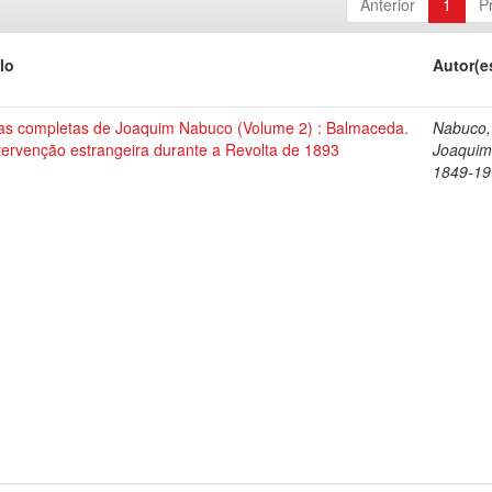
Anterior
1
P
lo
Autor(e
as completas de Joaquim Nabuco (Volume 2) : Balmaceda.
Nabuco,
tervenção estrangeira durante a Revolta de 1893
Joaquim
1849-19