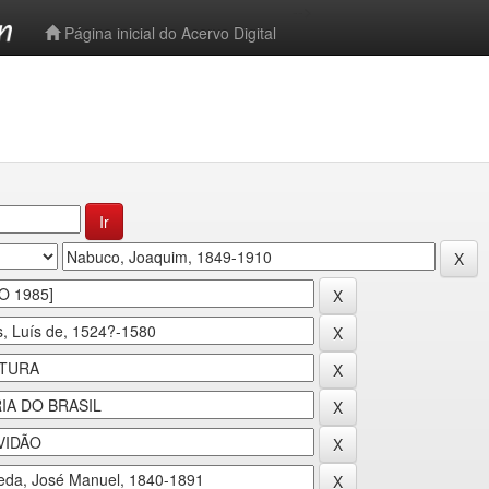
-->
Página inicial do Acervo Digital