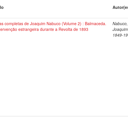
lo
Autor(e
as completas de Joaquim Nabuco (Volume 2) : Balmaceda.
Nabuco,
tervenção estrangeira durante a Revolta de 1893
Joaquim
1849-19