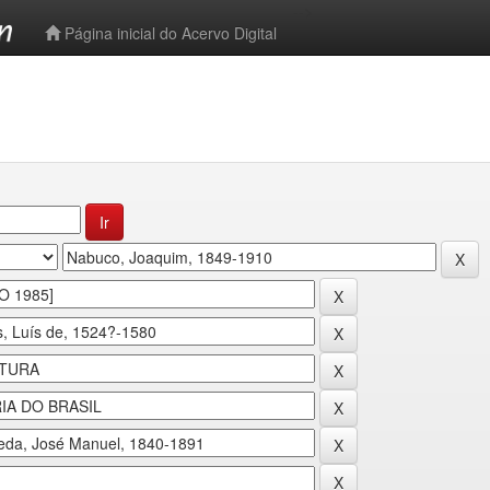
-->
Página inicial do Acervo Digital