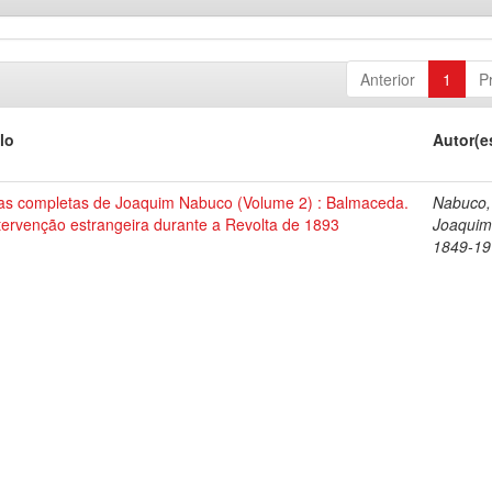
Anterior
1
P
lo
Autor(e
as completas de Joaquim Nabuco (Volume 2) : Balmaceda.
Nabuco,
tervenção estrangeira durante a Revolta de 1893
Joaquim
1849-19