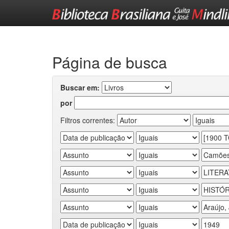
Skip
navigation
Página de busca
Buscar em:
por
Filtros correntes: