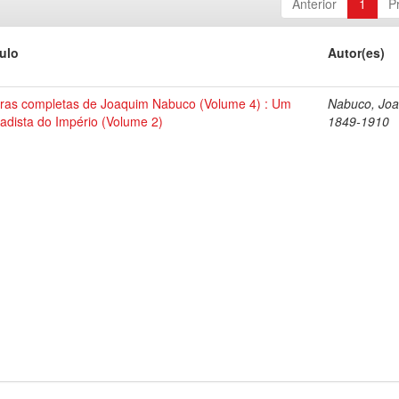
Anterior
1
P
tulo
Autor(es)
ras completas de Joaquim Nabuco (Volume 4) : Um
Nabuco, Joa
tadista do Império (Volume 2)
1849-1910