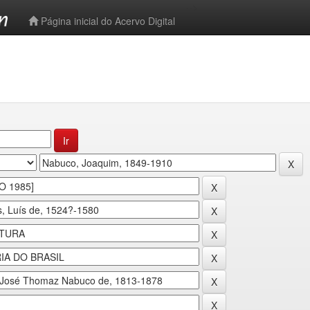
-->
Página inicial do Acervo Digital