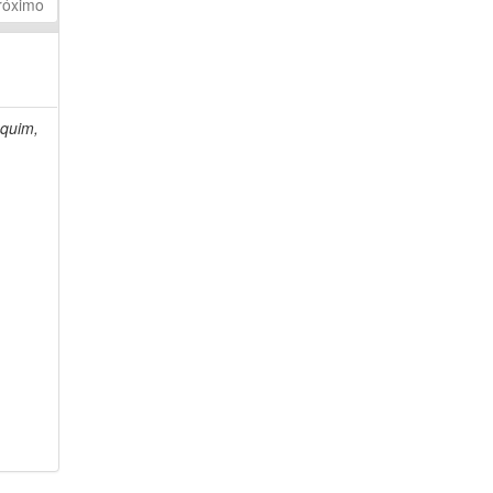
róximo
quim,