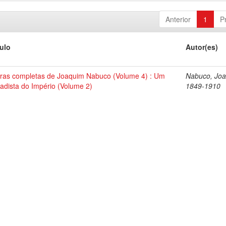
Anterior
1
P
tulo
Autor(es)
ras completas de Joaquim Nabuco (Volume 4) : Um
Nabuco, Joa
tadista do Império (Volume 2)
1849-1910