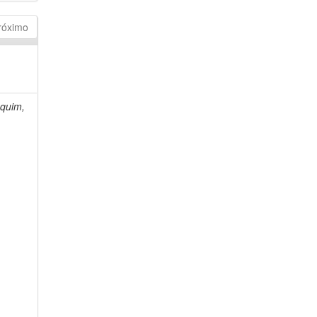
róximo
quim,