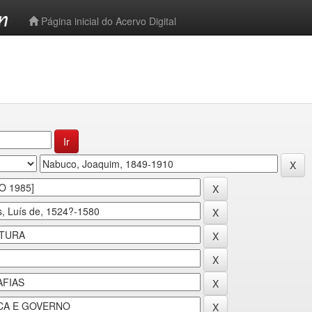
-->
Página inicial do Acervo Digital