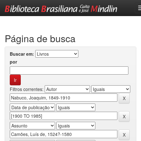
Skip
navigation
Página de busca
Buscar em:
por
Filtros correntes: