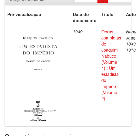
Pré-visualização
Data do
Título
Auto
documento
1949
Obras
Nabu
completas
Joaq
de
1849
Joaquim
1910
Nabuco
(Volume
4) : Um
estadista
do
Império
(Volume
2)