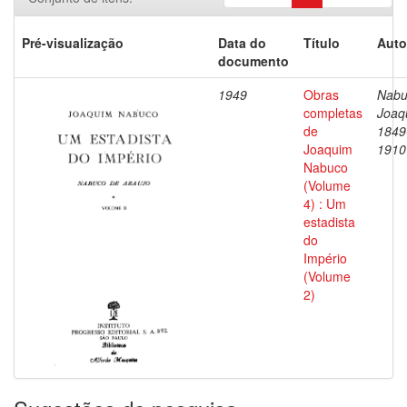
Pré-visualização
Data do
Título
Auto
documento
1949
Obras
Nabu
completas
Joaq
de
1849
Joaquim
1910
Nabuco
(Volume
4) : Um
estadista
do
Império
(Volume
2)