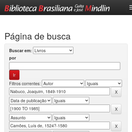
Skip
navigation
Página de busca
Buscar em:
por
Filtros correntes: