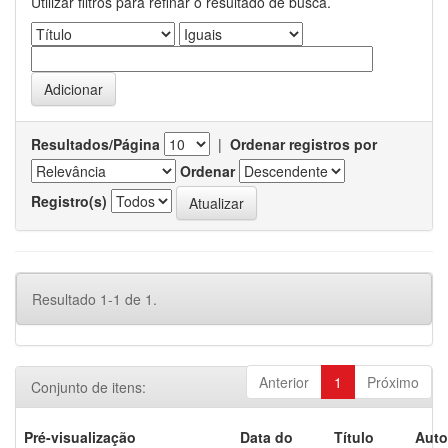
Utilizar filtros para refinar o resultado de busca.
Resultados/Página
|
Ordenar registros por
Ordenar
Registro(s)
Resultado 1-1 de 1.
Anterior
1
Próximo
Conjunto de itens:
Pré-visualização
Data do
Título
Auto