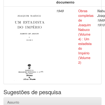
documento
1949
Obras
Nabu
completas
Joaq
de
1849
Joaquim
1910
Nabuco
(Volume
4) : Um
estadista
do
Império
(Volume
2)
Sugestões de pesquisa
Assunto