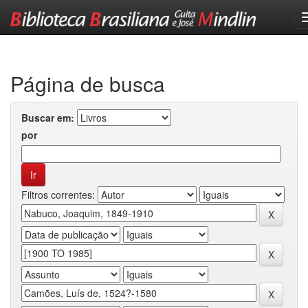
Skip
navigation
Página de busca
Buscar em:
por
Filtros correntes: