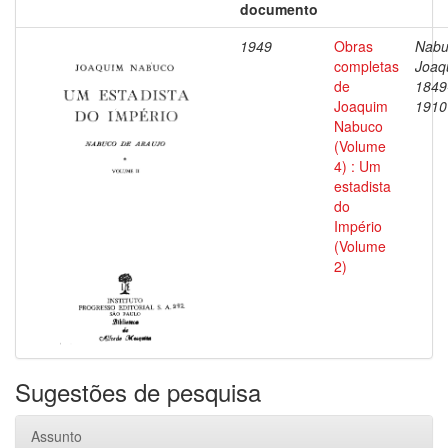
documento
1949
Obras
Nabu
completas
Joaq
de
1849
Joaquim
1910
Nabuco
(Volume
4) : Um
estadista
do
Império
(Volume
2)
Sugestões de pesquisa
Assunto