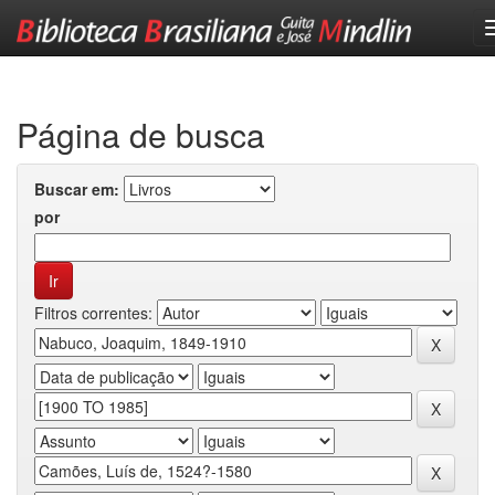
Skip
navigation
Página de busca
Buscar em:
por
Filtros correntes: