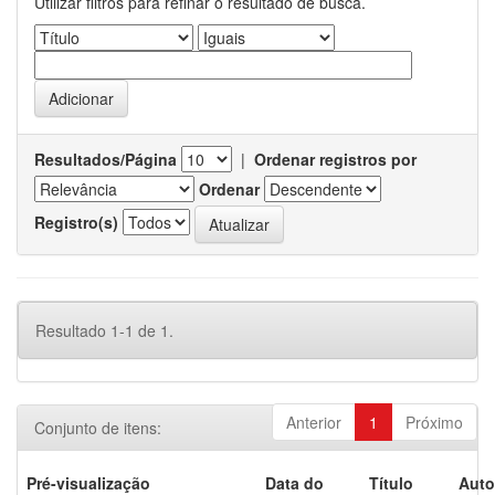
Utilizar filtros para refinar o resultado de busca.
Resultados/Página
|
Ordenar registros por
Ordenar
Registro(s)
Resultado 1-1 de 1.
Anterior
1
Próximo
Conjunto de itens:
Pré-visualização
Data do
Título
Auto