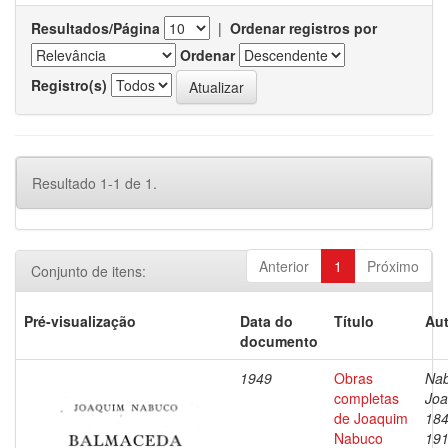
Resultados/Página
|
Ordenar registros por
Ordenar
Registro(s)
Resultado 1-1 de 1.
Anterior
1
Próximo
Conjunto de itens:
Pré-visualização
Data do
Título
Aut
documento
1949
Obras
Nab
completas
Joa
de Joaquim
184
Nabuco
19