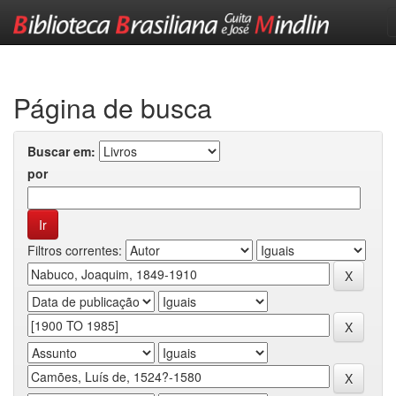
Skip
navigation
Página de busca
Buscar em:
por
Filtros correntes: