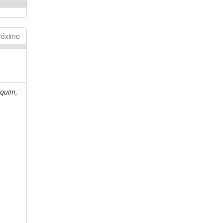
róximo
quim,