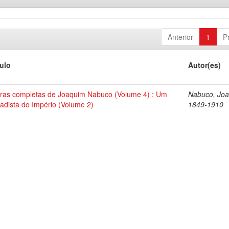
Anterior
1
P
tulo
Autor(es)
ras completas de Joaquim Nabuco (Volume 4) : Um
Nabuco, Joa
tadista do Império (Volume 2)
1849-1910