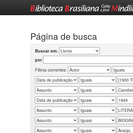
Skip
navigation
Página de busca
Buscar em:
por
Filtros correntes: