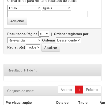
Utilizar filtros para refinar o resultado de busca.
Resultados/Página
|
Ordenar registros por
Ordenar
Registro(s)
Resultado 1-1 de 1.
Anterior
1
Próximo
Conjunto de itens:
Pré-visualização
Data do
Título
Aut