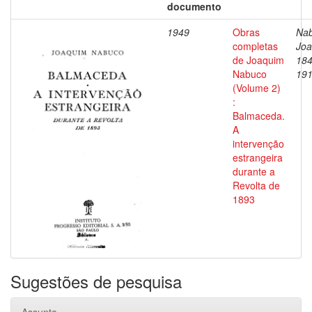
documento
1949
Obras
Nab
completas
Joa
de Joaquim
184
Nabuco
19
(Volume 2)
:
Balmaceda.
A
intervenção
estrangeira
durante a
Revolta de
1893
Sugestões de pesquisa