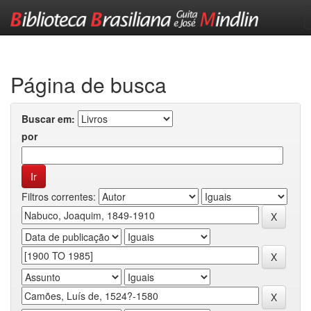
Skip
navigation
Página de busca
Buscar em:
por
Filtros correntes: